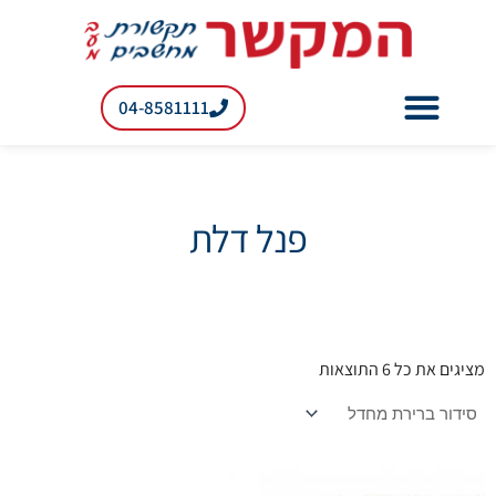
ילוג
תוכן
04-8581111
רשתות RF למעבדות
פנל דלת
מציגים את כל ⁦6⁩ התוצאות