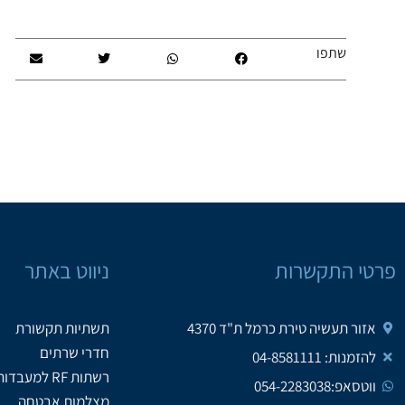
שתפו
פרטי התקשרות
ניווט באתר
אזור תעשיה טירת כרמל ת"ד 4370
תשתיות תקשורת
חדרי שרתים
להזמנות: 04-8581111
רשתות RF למעבדות
ווטסאפ:054-2283038
מצלמות אבטחה