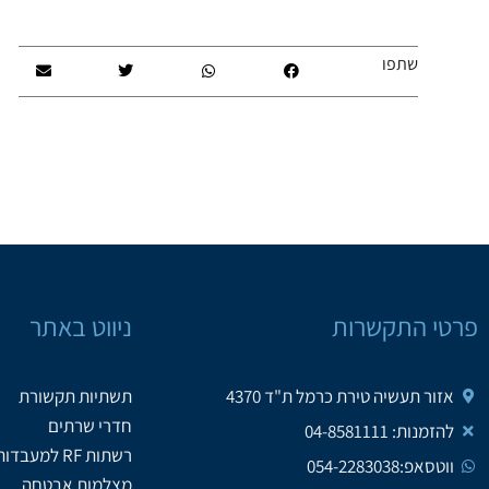
שתפו
פרטי התקשרות
ניווט באתר
אזור תעשיה טירת כרמל ת"ד 4370
תשתיות תקשורת
חדרי שרתים
להזמנות: 04-8581111
רשתות RF למעבדות
ווטסאפ:054-2283038
מצלמות אבטחה