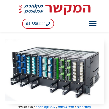
ילוג
תוכן
04-8581111
רשתות RF למעבדות
עמוד הבית
/
חדרי שרתים
/
אופטיקה חכמה
/ פנל משולב