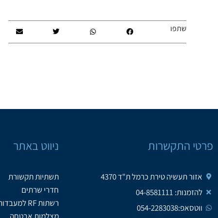
שתפו
פרטי התקשרות
ניווט באתר
אזור תעשיה טירת כרמל ת"ד 4370
תשתיות תקשורת
חדרי שרתים
להזמנות: 04-8581111
רשתות RF למעבדות
ווטסאפ:054-2283038
מצלמות אבטחה