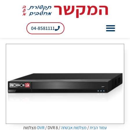
ילוג
תוכן
04-8581111
רשתות RF למעבדות
עמוד הבית
/
מצלמות אבטחה
/
/ DVR 8 מצלמות
DVR